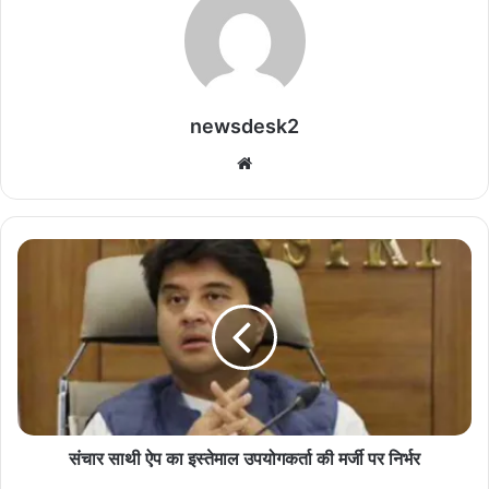
newsdesk2
We
bsi
te
सं
चा
र
सा
थी
ऐ
प
का
इ
स्ते
संचार साथी ऐप का इस्तेमाल उपयोगकर्ता की मर्जी पर निर्भर
मा