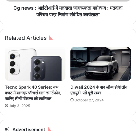
च
ई
त
टी
Cg news : आईटीआई में मतदाता जागरूकता महोत्सव : मतदाता
आ
परिचय पत्र निर्माण संबंधित कार्यशाला
ई
में
म
Related Articles
त
दा
ता
जा
ग
रू
क
ता
Tecno Spark 40 Series: कम
Diwali 2024 के बाद लॉन्‍च होगी तीन
म
बजट में शानदार फीचर्स वाला स्मार्टफोन,
एसयूवी, पढ़ें पूरी खबर
हो
जानिए तीनों मॉडल्स की खासियत
October 27, 2024
त्स
July 3, 2025
व
:
म
त
Advertisement
दा