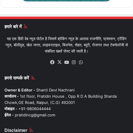
हमारे बारे में
यह एक हिंदी वेब न्यूज़ पोर्टल है जिसमें ब्रेकिंग न्यूज़ के अलावा राजनीति, प्रशासन, ट्रेंडिंग
न्यूज, बॉलीवुड, खेल जगत, लाइफस्टाइल, बिजनेस, सेहत, ब्यूटी, रोजगार तथा टेक्नोलॉजी से
संबंधित खबरें पोस्ट की जाती है।
Facebook
X
YouTube
Instagram
WhatsApp
हमसे सम्पर्क करें
Owner & Editor -
Shanti Devi Nachrani
कार्यालय -
1st floor, Pratidin House , Opp R D A Building Sharda
Chowk,GE Road, Raipur, (C.G) 492001
मोबाइल -
+91-9806044444
ईमेल -
pratidincg@gmail.com
Disclaimer