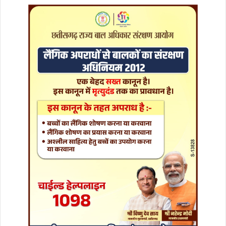
ता
प
रि
च
य
प
त्र
नि
र्मा
ण
सं
बं
धि
त
का
र्य
शा
ला