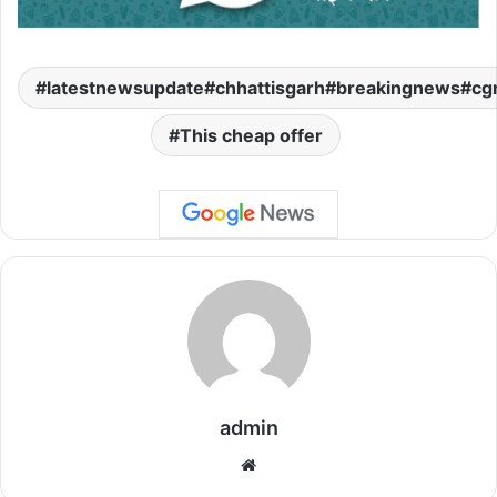
latestnewsupdate#chhattisgarh#breakingnews#cg
This cheap offer
admin
We
bsi