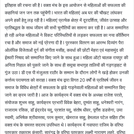
इतिहास की रचना की है l वक्ता मंच के इस आयोजन से महिलाओं की सफलता की
कहानियां जन जन तक पहुंचेंगी l भारत की महिलाएं अब घर की चौखट लांघकर
अपने हकों हेतु लड़ रही है l महिलाएं प्रत्येक क्षेत्र में दूरदर्शिता, जीवंत उत्साह और
प्रतिबद्धता के साथ जीवन की सभी चुनौतियों का सामना कर रही है l आज सम्मानित
हो रही अनेक महिलाओं ने विकट परिस्थितियों से लड़कर सफलता का नया कीर्तिमान
रचा है और समाज को नई प्रेरणा दी है l पुरस्कार वितरण का आरम्भ दिव्यांग पैरा
ओलंपिक विजेताओं दुर्ग की संगीता मसीह, कवर्धा की छोटी मेहरा एवं महासमुंद की
ईश्वरी निषाद को सम्मानित किए जाने के साथ हुआ l महिला ऑटो चालक रायपुर की
अनिता निहाल को पुकारे जाने के साथ ही समूचा सभागृह तालियों की गड़गड़ाहट से
गूंज उठा l डी एस पी मंजुलता राठौर के सम्मान के दौरान लोगों ने खड़े होकर उनकी
कर्त्तव्य परायणता को सराहा l वक्ता मंच द्वारा विगत 20 वर्षों से प्रतिवर्ष जीवन व
समाज के विविध क्षेत्रों में सफलता के झंडे गाड़नेवाली महिलाओं को सम्मानित किए
जाने का क्रम जारी है l आज के कार्यक्रम में वक्ता मंच के अध्यक्ष राजेश पराते,
संयोजक शुभम साहू, कार्यक्रम प्रभारी विवेक बेहरा, दुष्यंत साहू, धनेश्वरी नारंग,
राजाराम रसिक, डॉ इंद्रदेव यदु, प्रशांत यदु, संतोष धीवर, पूर्णेश डडसेना, उमा
स्वामी, अभिषेक श्रीवास्तव, परम कुमार, खेमराज साहू, हेमलाल पटेल सहित टीम
वक्ता मंच के समस्त सदस्य उपस्थित थे l कार्यक्रम में नवापारा राजिम के वरिष्ठ
पत्रकार तुकाराम कंसारी, सारंगढ़ के वरिष्ठ पत्रकार लक्ष्मी नारायण लहरे, वरिष्ठ