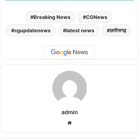
Breaking News
CGNews
cgupdatenews
latest news
छत्तीसगढ़
admin
We
bsi
te