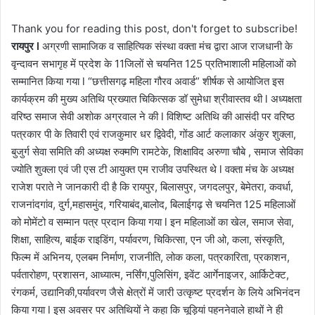
Thank you for reading this post, don't forget to subscribe!
रायपुर l
अग्रणी सामाजिक व साहित्यिक संस्था वक्ता मंच द्वारा आज राजधानी के
वृन्दावन सभागृह में प्रदेश के 11जिलों से चयनित 125 प्रतिभाशाली महिलाओं को
सम्मानित किया गया l “छत्तीसगढ़ महिला गौरव अवार्ड” शीर्षक से आयोजित इस
कार्यक्रम की मुख्य अतिथि प्रख्यात चिकित्सक डॉ सुमेधा श्रीवास्तव थी l अध्यक्षता
वरिष्ठ समाज सेवी अशोक अग्रवाल ने की l विशिष्ट अतिथि की आसंदी पर वरिष्ठ
पत्रकार पी के तिवारी एवं राजकुमार धर द्विवेदी, गोंड आर्ट कलाकार अंकुर शुक्ला,
बुजुर्ग सेवा समिति की अध्यक्ष रुक्मणि रामटेके, शिक्षाविद अरुणा चौबे , समाज सेविका
ज्योति शुक्ला एवं जी एस टी आयुक्त एम राजीव उपस्थित थे l वक्ता मंच के अध्यक्ष
राजेश पराते ने जानकारी दी है कि रायपुर, बिलासपुर, जगदलपुर, बेमेतरा, कवर्धा,
राजनांदगांव, दुर्ग,महासमुंद, गरियाबंद,बालोद, बिलाईगढ़ से चयनित 125 महिलाओं
को मोमेंटो व सम्मान पत्र प्रदान किया गया l इन महिलाओं का खेल, समाज सेवा,
शिक्षा, साहित्य, बाईक राइडिंग, पर्यावरण, चिकित्सा, एन जी ओ, कला, संस्कृति,
फिल्म में अभिनय, एलबम निर्माण, राजनीति, लोक कला, पत्रकारिता, प्रकाशन,
पर्वतारोहण, प्रशासन, आध्यात्म, नर्सिंग,पुलिसिंग, इवेंट आर्गेनाइजर, आर्किटेक्ट,
रंगकर्म, उद्यानिकी,पर्यावरण जैसे क्षेत्रों में जारी उत्कृष्ट प्रदर्शन के लिये अभिनंदन
किया गया l इस अवसर पर अतिथियों ने कहा कि चूड़ियां पहननेवाले हाथों ने ही