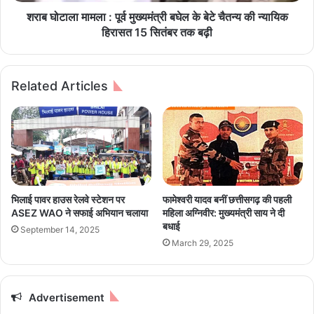
ला
र्ण
:
शराब घोटाला मामला : पूर्व मुख्यमंत्री बघेल के बेटे चैतन्य की न्यायिक
वि
पू
हिरासत 15 सितंबर तक बढ़ी
स
र्व
र्ज
मु
न
ख्य
Related Articles
,
मं
न
त्री
ग
ब
र
घे
वा
ल
सि
के
यों
बे
के
टे
भिलाई पावर हाउस रेलवे स्टेशन पर
फामेश्वरी यादव बनीं छत्तीसगढ़ की पहली
सु
चै
ASEZ WAO ने सफाई अभियान चलाया
महिला अग्निवीर: मुख्यमंत्री साय ने दी
ख
त
बधाई
September 14, 2025
-
न्य
March 29, 2025
स
की
मृ
न्या
द्धि
यि
की
क
Advertisement
का
हि