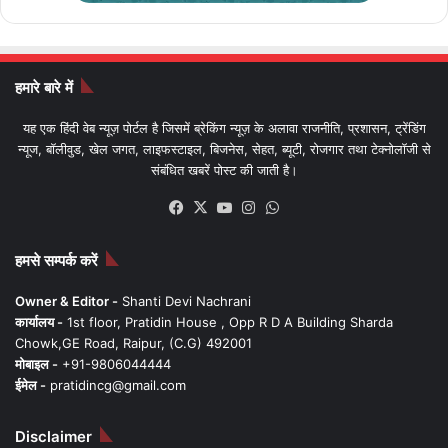
हमारे बारे में
यह एक हिंदी वेब न्यूज़ पोर्टल है जिसमें ब्रेकिंग न्यूज़ के अलावा राजनीति, प्रशासन, ट्रेंडिंग
न्यूज, बॉलीवुड, खेल जगत, लाइफस्टाइल, बिजनेस, सेहत, ब्यूटी, रोजगार तथा टेक्नोलॉजी से
संबंधित खबरें पोस्ट की जाती है।
Facebook
X
YouTube
Instagram
WhatsApp
हमसे सम्पर्क करें
Owner & Editor -
Shanti Devi Nachrani
कार्यालय -
1st floor, Pratidin House , Opp R D A Building Sharda
Chowk,GE Road, Raipur, (C.G) 492001
मोबाइल -
+91-9806044444
ईमेल -
pratidincg@gmail.com
Disclaimer