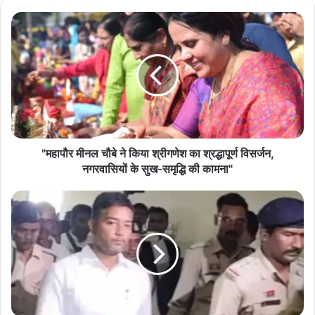
"
म
हा
पौ
र
मी
न
ल
चौ
बे
"महापौर मीनल चौबे ने किया श्रीगणेश का श्रद्धापूर्ण विसर्जन,
ने
नगरवासियों के सुख-समृद्धि की कामना"
कि
या
श
श्री
रा
ग
ब
णे
घो
श
टा
का
ला
श्र
मा
द्धा
म
पू