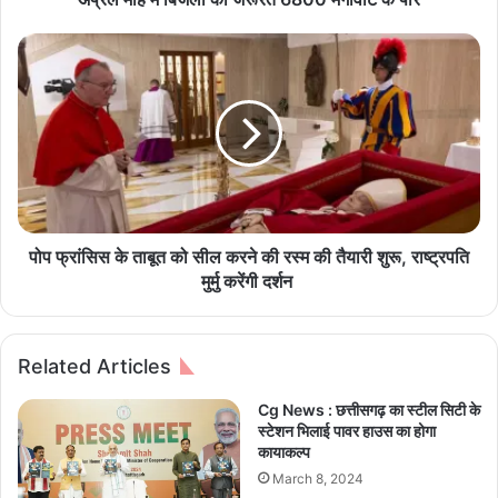
त्ती
स
पो
ग
प
ढ़
फ्रां
में
सि
बि
स
ज
के
ली
ता
की
बू
रि
त
कॉ
को
पोप फ्रांसिस के ताबूत को सील करने की रस्म की तैयारी शुरू, राष्ट्रपति
र्ड
सी
मुर्मु करेंगी दर्शन
तो
ल
ड़
क
ख
र
Related Articles
प
ने
त
की
Cg News : छत्तीसगढ़ का स्टील सिटी के
,
र
स्टेशन भिलाई पावर हाउस का होगा
अ
स्म
कायाकल्प
प्रै
की
March 8, 2024
ल
तै