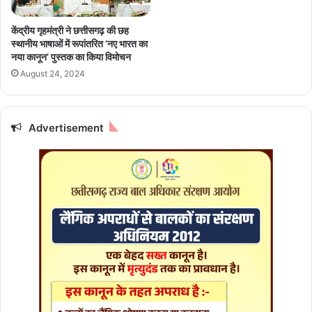
मा
या
ह
री
केंद्रीय गृहमंत्री ने छत्तीसगढ़ की छह
में
शु
स्थानीय भाषाओं में रूपांतरित ‘नए भारत का
बि
रू
नया कानून’ पुस्तक का किया विमोचन
ज
,
August 24, 2024
ली
रा
की
ष्ट्र
ज
प
रू
ति
Advertisement
र
मु
त
र्मु
6
क
8
रें
0
गी
0
द
मे
र्श
गा
न
वा
ट
के
पा