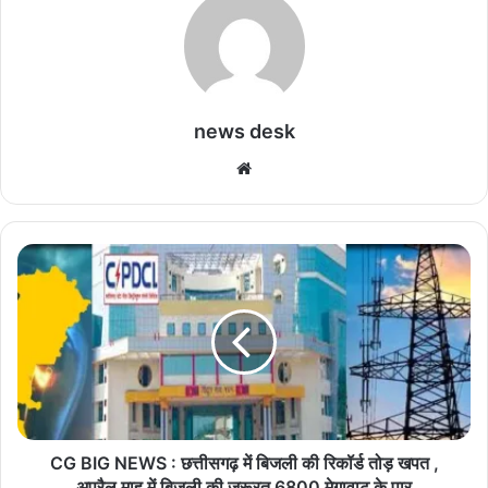
news desk
We
bsi
te
C
G
B
I
G
N
E
W
S
:
CG BIG NEWS : छत्तीसगढ़ में बिजली की रिकॉर्ड तोड़ खपत ,
छ
अप्रैल माह में बिजली की जरूरत 6800 मेगावाट के पार